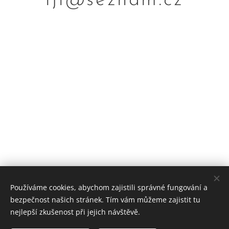
iji@seznam.cz
Používáme cookies, abychom zajistili správné fungování a
bezpečnost našich stránek. Tím vám můžeme zajistit tu
nejlepší zkušenost při jejich návštěvě.
© 2023 Worlds Collide. Všechna práva vyhrazena.